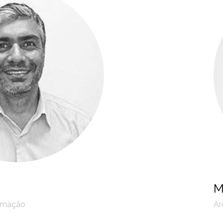
M
ormação
Ar