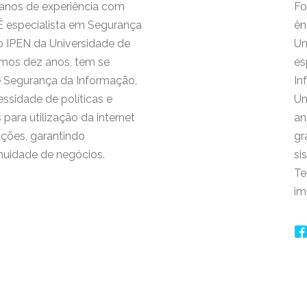
 anos de experiência com
Fo
É especialista em Segurança
ên
o IPEN da Universidade de
Un
imos dez anos, tem se
es
e Segurança da Informação,
In
sidade de políticas e
Un
ara utilização da internet
an
ções, garantindo
gr
inuidade de negócios.
si
Te
im